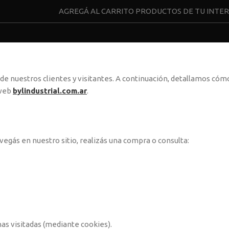
AGREGÁ AL CARRITO PRODUCTOS DE TU INTE
e nuestros clientes y visitantes. A continuación, detallamos cóm
 web
bylindustrial.com.ar
.
egás en nuestro sitio, realizás una compra o consulta:
as visitadas (mediante cookies).