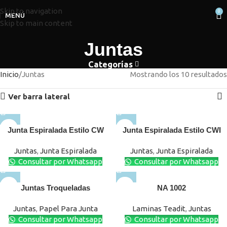
Skip to navigation
0
MENÚ
Skip to main content
Juntas
Categorías
Inicio
Juntas
Mostrando los 10 resultados
Ver barra lateral
Junta Espiralada Estilo CW
Junta Espiralada Estilo CWI
Juntas
,
Junta Espiralada
Juntas
,
Junta Espiralada
Consultar por Whatsapp
Consultar por Whatsapp
Juntas Troqueladas
NA 1002
Juntas
,
Papel Para Junta
Laminas Teadit
,
Juntas
Consultar por Whatsapp
Consultar por Whatsapp