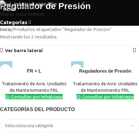
Regulador de Presión
Skip to navigation
MENÚ
Skip to main content
Categorías
Inicio
Productos etiquetados “Regulador de Presión”
Mostrando los 2 resultados
Ver barra lateral
FR + L
Reguladores de Presión
Tratamiento de Aire
,
Unidades
Tratamiento de Aire
,
Unidades
de Mantenimiento FRL
de Mantenimiento FRL
Consultar por Whatsapp
Consultar por Whatsapp
CATEGORÍAS DEL PRODUCTO