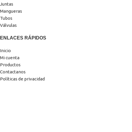
Juntas
Mangueras
Tubos
Válvulas
ENLACES RÁPIDOS
Inicio
Mi cuenta
Productos
Contactanos
Políticas de privacidad
MENÚ PIE DE PÁGINA
Perfil Instagram
Perfil Facebook
Dejanos una reseña
Sitio hecho con 💙 por
FGB Bros.