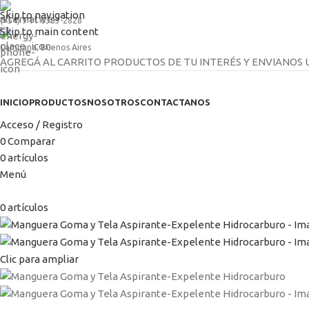
Skip to navigation
(+54) 9 11 6383-2828
Skip to main content
Campana, Buenos Aires
AGREGÁ AL CARRITO PRODUCTOS DE TU INTERÉS Y ENVIANOS
INICIO
PRODUCTOS
NOSOTROS
CONTACTANOS
Acceso / Registro
0
Comparar
0
artículos
Menú
0
artículos
Clic para ampliar