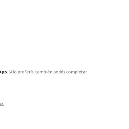
App
. Si lo preferís, también podés completar
s.