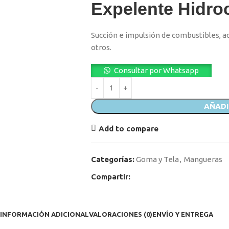
Expelente Hidro
Succión e impulsión de combustibles, acei
otros.
Consultar por Whatsapp
AÑADI
Add to compare
Categorías:
Goma y Tela
,
Mangueras
Compartir:
INFORMACIÓN ADICIONAL
VALORACIONES (0)
ENVÍO Y ENTREGA