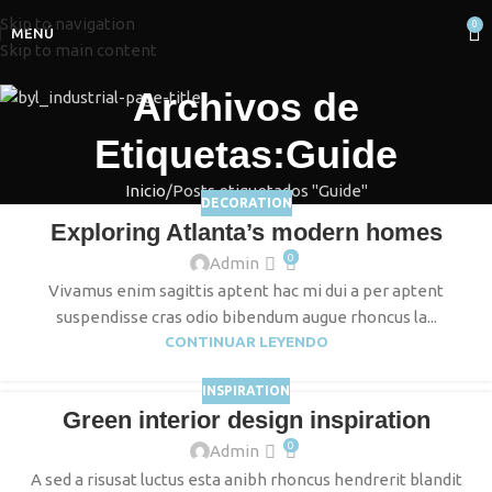
Skip to navigation
0
MENÚ
Skip to main content
Archivos de
Etiquetas:Guide
Inicio
Posts etiquetados "Guide"
DECORATION
Exploring Atlanta’s modern homes
0
Admin
Vivamus enim sagittis aptent hac mi dui a per aptent
suspendisse cras odio bibendum augue rhoncus la...
CONTINUAR LEYENDO
INSPIRATION
Green interior design inspiration
0
Admin
A sed a risusat luctus esta anibh rhoncus hendrerit blandit