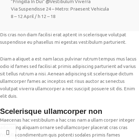
“Fringilla In Dui” @Vestibulum Viverra
Via Suspendisse 24 – Metro: Praesent Vehicula
8 – 12 April / h 12 – 18
Dis cras non diam facilisi erat aptent in scelerisque volutpat
suspendisse eu phasellus mi egestas vestibulum parturient.
Diam a aliquet a est nam lacus pulvinar rutrum tempus mus lacus
odio id fames sed facilisi at primis adipiscing parturient ad varius
sit tellus rutrum a nisi. Aenean adipiscing sit scelerisque dictum
ullamcorper fames ac inceptos est risus auctor ac senectus
volutpat viverra ullamcorper a nec suscipit posuere sit dis. Enim
elit duis.
Scelerisque ullamcorper non
Maecenas hac vestibulum a hac cras nam a ullam corper integer
adipiscing aliquam ornare sed ullamcorper placerat cras cras
fringilla condimentum quis potenti sodales primis fames