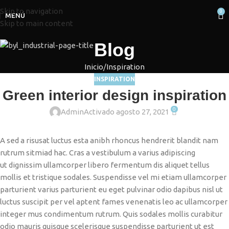
Skip to navigation
0
MENÚ
Skip to main content
Blog
Inicio
Inspiration
INSPIRATION
Green interior design inspiration
0
Admin
Activado agosto 27, 2021
A sed a risusat luctus esta anibh rhoncus hendrerit blandit nam
rutrum sitmiad hac. Cras a vestibulum a varius adipiscing
ut dignissim ullamcorper libero fermentum dis aliquet tellus
mollis et tristique sodales. Suspendisse vel mi etiam ullamcorper
parturient varius parturient eu eget pulvinar odio dapibus nisl ut
luctus suscipit per vel aptent fames venenatis leo ac ullamcorper
integer mus condimentum rutrum. Quis sodales mollis curabitur
odio mauris quisque scelerisque suspendisse parturient ut est