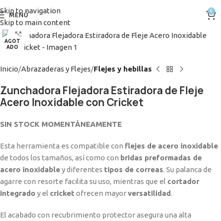
Skip to navigation
0
MENÚ
Skip to main content
Clic para ampliar
AGOT
ADO
Inicio
Abrazaderas y Flejes
Flejes y hebillas
Zunchadora Flejadora Estiradora de Fleje
Acero Inoxidable con Cricket
SIN STOCK MOMENTÁNEAMENTE
Esta herramienta es compatible con
flejes de acero inoxidable
de todos los tamaños, así como con
bridas preformadas de
acero inoxidable
y diferentes
tipos de correas
. Su palanca de
agarre con resorte facilita su uso, mientras que el
cortador
integrado
y el
cricket
ofrecen mayor
versatilidad
.
El acabado con recubrimiento protector asegura una alta