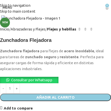
Skip to navigation
0
MENÚ
Skip to main content
Clic para ampliar
NEW
Inicio
Abrazaderas y Flejes
Flejes y hebillas
Zunchadora Flejadora
Zunchadora flejadora
para flejes de
acero inoxidable
, ideal
para tareas de
zunchado seguro
y
resistente
. Perfecta para
asegurar cargas de forma rápida y eficiente en distintas
aplicaciones industriales.
Consultar por Whatsapp
AÑADIR AL CARRITO
Add to compare